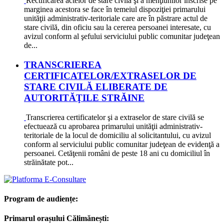
Rectificarea actelor de stare civilă şi a menţiunilor înscrise pe
marginea acestora se face în temeiul dispoziţiei primarului
unităţii administrativ-teritoriale care are în păstrare actul de
stare civilă, din oficiu sau la cererea persoanei interesate, cu
avizul conform al şefului serviciului public comunitar judeţean
de...
TRANSCRIEREA
CERTIFICATELOR/EXTRASELOR DE
STARE CIVILĂ ELIBERATE DE
AUTORITĂŢILE STRĂINE
Transcrie­rea certificatelor şi a extraselor de stare civilă se
efectuează cu aprobarea primarului unităţii administrativ-
teritoriale de la locul de domiciliu al solicitantului, cu avizul
conform al serviciului public comunitar judeţean de evidenţă a
persoanei. Cetăţenii români de peste 18 ani cu domiciliul în
străinătate pot...
Program de audiențe:
Primarul orașului Călimănești: