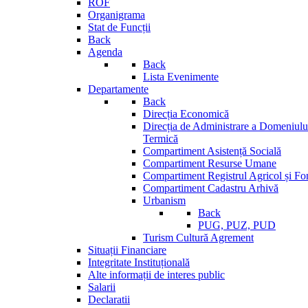
ROF
Organigrama
Stat de Funcții
Back
Agenda
Back
Lista Evenimente
Departamente
Back
Direcția Economică
Direcția de Administrare a Domeniului
Termică
Compartiment Asistență Socială
Compartiment Resurse Umane
Compartiment Registrul Agricol și Fo
Compartiment Cadastru Arhivă
Urbanism
Back
PUG, PUZ, PUD
Turism Cultură Agrement
Situații Financiare
Integritate Instituțională
Alte informații de interes public
Salarii
Declaratii