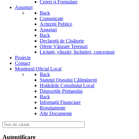
Cereri și Formulare
Anunțuri
Back
Comunicate
Achiziții Publice
Angajari
Back
Declarații de Căsătorie
Oferte Vânzare Terenuri
Licitații, vânzări, închirieri, concesiuni
Proiecte
Contact
Monitorul Oficial Local
Back
Statutul Orașului Călimănești
Hotărârile Consiliului Local
Dispozițile Primarului
Back
Informații Financiare
Regulamente
Alte Documente
Autentificare