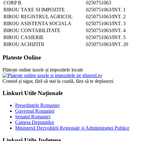
CORP B
0250751063
BIROU TAXE SI IMPOZITE
0250751063/INT. 1
BIROU REGISTRUL AGRICOL
0250751063/INT. 2
BIROU ASISTENTA SOCIALA
0250751063/INT. 3
BIROU CONTABILITATE
0250751063/INT. 4
BIROU CASIERIE
0250751063/INT. 5
BIROU ACHIZITII
0250751063/INT. 20
Plateste Online
Plătește online taxele și impozitele locale
Comod și sigur, fără să stai la coadă, făra să te deplasezi.
Linkuri Utile Naționale
Presedintele Romaniei
Guvernul Romaniei
Senatul Romaniei
Camera Deputatilor
Ministerul Dezvoltării Regionale și Administrației Publice
Linkuri Utile Județene