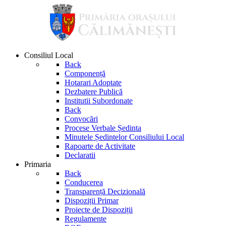
Consiliul Local
Back
Componență
Hotarari Adoptate
Dezbatere Publică
Institutii Subordonate
Back
Convocări
Procese Verbale Ședinta
Minutele Ședintelor Consiliului Local
Rapoarte de Activitate
Declaratii
Primaria
Back
Conducerea
Transparență Decizională
Dispoziții Primar
Proiecte de Dispoziții
Regulamente