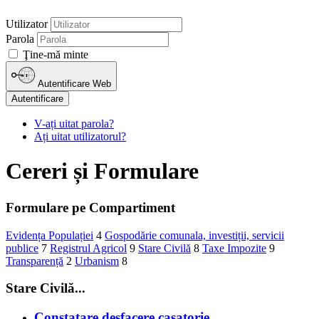
Utilizator
Parola
Ţine-mă minte
Autentificare Web
Autentificare
V-ați uitat parola?
Ați uitat utilizatorul?
Cereri și Formulare
Formulare pe Compartiment
Evidența Populației
4
Gospodărie comunala, investiții, servicii
publice
7
Registrul Agricol
9
Stare Civilă
8
Taxe Impozite
9
Transparență
2
Urbanism
8
Stare Civilă...
Constatare desfacere casatorie