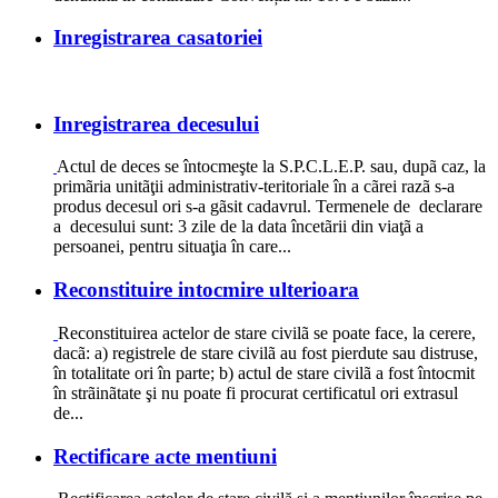
Inregistrarea casatoriei
Inregistrarea decesului
Actul de deces se întocmeşte la S.P.C.L.E.P. sau, dupã caz, la
primãria unitãţii administrativ-teritoriale în a cãrei razã s-a
produs decesul ori s-a gãsit cadavrul. Termenele de declarare
a decesului sunt: 3 zile de la data încetãrii din viaţã a
persoanei, pentru situaţia în care...
Reconstituire intocmire ulterioara
Reconstituirea actelor de stare civilã se poate face, la cerere,
dacã: a) registrele de stare civilã au fost pierdute sau distruse,
în totalitate ori în parte; b) actul de stare civilã a fost întocmit
în strãinãtate şi nu poate fi procurat certificatul ori extrasul
de...
Rectificare acte mentiuni