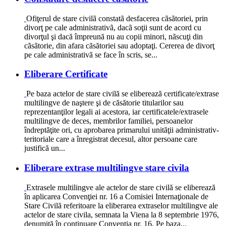
Ofiţerul de stare civilã constatã desfacerea cãsãtoriei, prin
divorţ pe cale administrativã, dacã soţii sunt de acord cu
divorţul şi dacă împreună nu au copii minori, nãscuţi din
cãsãtorie, din afara căsătoriei sau adoptaţi. Cererea de divorţ
pe cale administrativã se face în scris, se...
Eliberare Certificate
Pe baza actelor de stare civilă se eliberează certificate/extrase
multilingve de naştere şi de căsătorie titularilor sau
reprezentanţilor legali ai acestora, iar certificatele/extrasele
multilingve de deces, membrilor familiei, persoanelor
îndreptăţite ori, cu aprobarea primarului unităţii administrativ-
teritoriale care a înregistrat decesul, altor persoane care
justifică un...
Eliberare extrase multilingve stare civila
Extrasele multilingve ale actelor de stare civilă se eliberează
în aplicarea Convenţiei nr. 16 a Comisiei Internaţionale de
Stare Civilă referitoare la eliberarea extraselor multilingve ale
actelor de stare civila, semnata la Viena la 8 septembrie 1976,
denumită în continuare Convenția nr. 16. Pe baza...