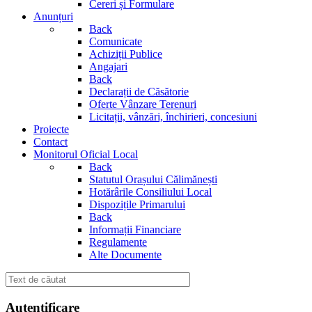
Cereri și Formulare
Anunțuri
Back
Comunicate
Achiziții Publice
Angajari
Back
Declarații de Căsătorie
Oferte Vânzare Terenuri
Licitații, vânzări, închirieri, concesiuni
Proiecte
Contact
Monitorul Oficial Local
Back
Statutul Orașului Călimănești
Hotărârile Consiliului Local
Dispozițile Primarului
Back
Informații Financiare
Regulamente
Alte Documente
Autentificare