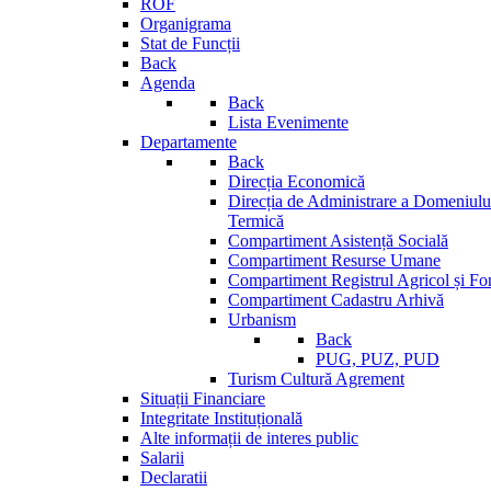
ROF
Organigrama
Stat de Funcții
Back
Agenda
Back
Lista Evenimente
Departamente
Back
Direcția Economică
Direcția de Administrare a Domeniului
Termică
Compartiment Asistență Socială
Compartiment Resurse Umane
Compartiment Registrul Agricol și Fo
Compartiment Cadastru Arhivă
Urbanism
Back
PUG, PUZ, PUD
Turism Cultură Agrement
Situații Financiare
Integritate Instituțională
Alte informații de interes public
Salarii
Declaratii