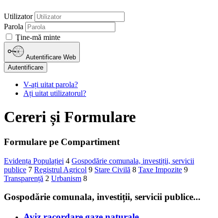
Utilizator
Parola
Ţine-mă minte
Autentificare Web
Autentificare
V-ați uitat parola?
Ați uitat utilizatorul?
Cereri și Formulare
Formulare pe Compartiment
Evidența Populației
4
Gospodărie comunala, investiții, servicii
publice
7
Registrul Agricol
9
Stare Civilă
8
Taxe Impozite
9
Transparență
2
Urbanism
8
Gospodărie comunala, investiții, servicii publice...
Aviz racordare gaze naturale