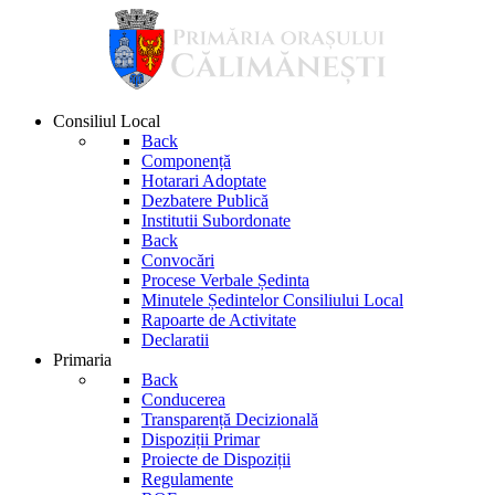
Consiliul Local
Back
Componență
Hotarari Adoptate
Dezbatere Publică
Institutii Subordonate
Back
Convocări
Procese Verbale Ședinta
Minutele Ședintelor Consiliului Local
Rapoarte de Activitate
Declaratii
Primaria
Back
Conducerea
Transparență Decizională
Dispoziții Primar
Proiecte de Dispoziții
Regulamente