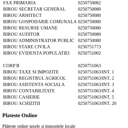
FAX PRIMARIA
0250750082
BIROU SECRETAR GENERAL
0250750080
BIROU ARHITECT
0250750080
BIROU GOSPODARIE COMUNALA
0250750080
BIROU RESURSE UMANE
0250750080
BIROU AUDITOR
0250750080
BIROU ADMINISTRATOR PUBLIC
0250750080
BIROU STARE CIVILA
0250751773
BIROU EVIDENTA POPULATIEI
0250751002
CORP B
0250751063
BIROU TAXE SI IMPOZITE
0250751063/INT. 1
BIROU REGISTRUL AGRICOL
0250751063/INT. 2
BIROU ASISTENTA SOCIALA
0250751063/INT. 3
BIROU CONTABILITATE
0250751063/INT. 4
BIROU CASIERIE
0250751063/INT. 5
BIROU ACHIZITII
0250751063/INT. 20
Plateste Online
Plătește online taxele și impozitele locale