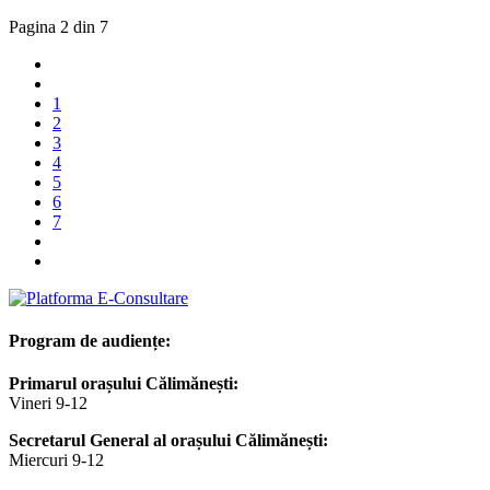
Pagina 2 din 7
1
2
3
4
5
6
7
Program de audiențe:
Primarul orașului Călimănești:
Vineri 9-12
Secretarul General al orașului Călimănești:
Miercuri 9-12