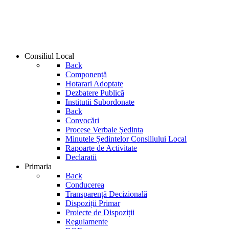
Consiliul Local
Back
Componență
Hotarari Adoptate
Dezbatere Publică
Institutii Subordonate
Back
Convocări
Procese Verbale Ședinta
Minutele Ședintelor Consiliului Local
Rapoarte de Activitate
Declaratii
Primaria
Back
Conducerea
Transparență Decizională
Dispoziții Primar
Proiecte de Dispoziții
Regulamente