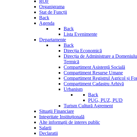
ROF
Organigrama
Stat de Funcții
Back
Agenda
Back
Lista Evenimente
Departamente
Back
Direcția Economică
Direcția de Administrare a Domeniului
Termică
Compartiment Asistență Socială
Compartiment Resurse Umane
Compartiment Registrul Agricol și Fo
Compartiment Cadastru Arhivă
Urbanism
Back
PUG, PUZ, PUD
Turism Cultură Agrement
Situații Financiare
Integritate Instituțională
Alte informații de interes public
Salarii
Declaratii