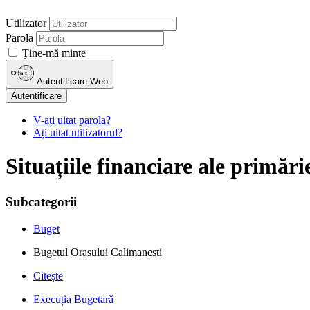
Utilizator
Parola
Ţine-mă minte
Autentificare Web
Autentificare
V-ați uitat parola?
Ați uitat utilizatorul?
Situațiile financiare ale primăr
Subcategorii
Buget
Bugetul Orasului Calimanesti
Citește
Execuția Bugetară