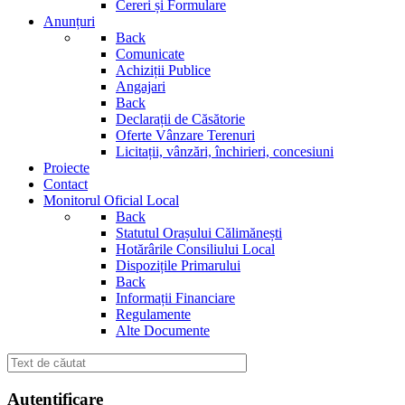
Cereri și Formulare
Anunțuri
Back
Comunicate
Achiziții Publice
Angajari
Back
Declarații de Căsătorie
Oferte Vânzare Terenuri
Licitații, vânzări, închirieri, concesiuni
Proiecte
Contact
Monitorul Oficial Local
Back
Statutul Orașului Călimănești
Hotărârile Consiliului Local
Dispozițile Primarului
Back
Informații Financiare
Regulamente
Alte Documente
Autentificare