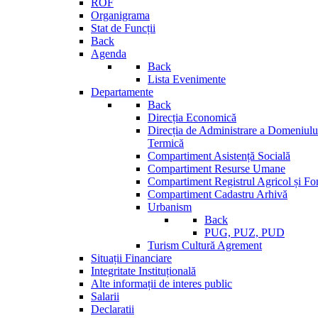
ROF
Organigrama
Stat de Funcții
Back
Agenda
Back
Lista Evenimente
Departamente
Back
Direcția Economică
Direcția de Administrare a Domeniului
Termică
Compartiment Asistență Socială
Compartiment Resurse Umane
Compartiment Registrul Agricol și Fo
Compartiment Cadastru Arhivă
Urbanism
Back
PUG, PUZ, PUD
Turism Cultură Agrement
Situații Financiare
Integritate Instituțională
Alte informații de interes public
Salarii
Declaratii