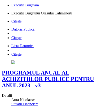
Execuția Bugetară
Execuția Bugetului Orașului Călimănești
Citește
Datoria Publică
Citește
Lista Datornici
Citește
PROGRAMUL ANUAL AL
ACHIZITIILOR PUBLICE PENTRU
ANUL 2023 - v3
Detalii
Aura Nicolaescu
Situatii Financiare