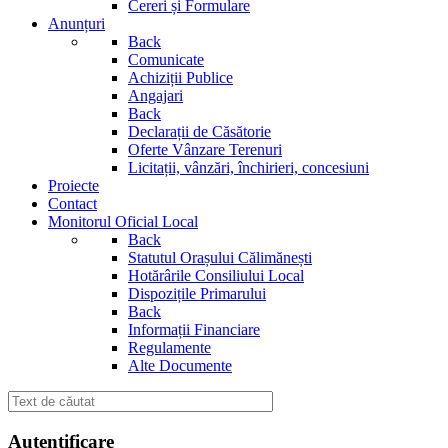
Cereri și Formulare
Anunțuri
Back
Comunicate
Achiziții Publice
Angajari
Back
Declarații de Căsătorie
Oferte Vânzare Terenuri
Licitații, vânzări, închirieri, concesiuni
Proiecte
Contact
Monitorul Oficial Local
Back
Statutul Orașului Călimănești
Hotărârile Consiliului Local
Dispozițile Primarului
Back
Informații Financiare
Regulamente
Alte Documente
Autentificare