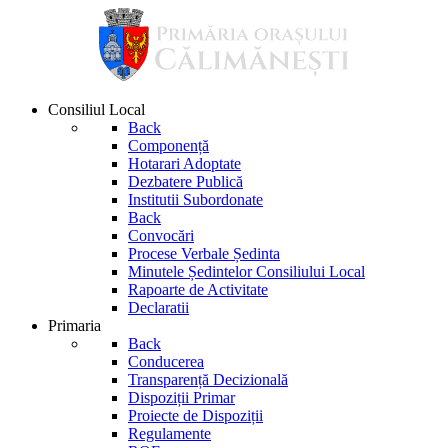
Consiliul Local
Back
Componență
Hotarari Adoptate
Dezbatere Publică
Institutii Subordonate
Back
Convocări
Procese Verbale Ședinta
Minutele Ședintelor Consiliului Local
Rapoarte de Activitate
Declaratii
Primaria
Back
Conducerea
Transparență Decizională
Dispoziții Primar
Proiecte de Dispoziții
Regulamente